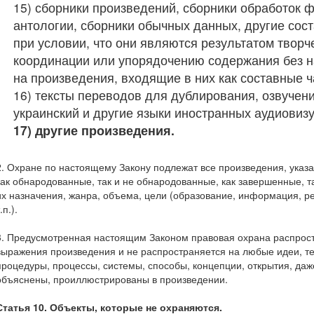
15) сборники произведений, сборники обработок 
антологии, сборники обычных данных, другие со
при условии, что они являются результатом творче
координации или упорядочению содержания без н
на произведения, входящие в них как составные ч
16) тексты переводов для дублирования, озвучени
украинский и другие языки иностранных аудиовиз
17) другие произведения.
2. Охране по настоящему Закону подлежат все произведения, указа
как обнародованные, так и не обнародованные, как завершенные, т
их назначения, жанра, объема, цели (образование, информация, р
.п.).
3. Предусмотренная настоящим Законом правовая охрана распрос
выражения произведения и не распространяется на любые идеи, т
процедуры, процессы, системы, способы, концепции, открытия, да
объяснены, проиллюстрированы в произведении.
Статья 10. Объекты, которые не охраняются.