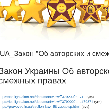
UA_Закон "Об авторских и сме
Закон Украины Об авторск
смежных правах
https://ips.ligazakon.net/document/view/T379200?an=1
(укр)
https://ips.ligazakon.net/document/view/T379200?an=479871
(укр)
https://pravoved.in.ua/section-law/158-zuoapisp.html
(рус)