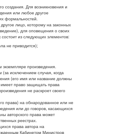
его создания. Для возникновения и
едения или любое другое
гих формальностей.
другое лицо, которому на законных
ведение), для оповещения о своих
к состоит из следующих элементов:
ола не приводится);
ом экземпляре произведения.
 (за исключением случая, когда
ения (его имя или название должны
и имеет право защищать права
произведения не раскроет своего
ого права) на обнародованное или не
ведения или до говоров, касающихся
аны авторского права может
ственных реестрах.
щихся права автора на
ержденным Кабинетом Министров