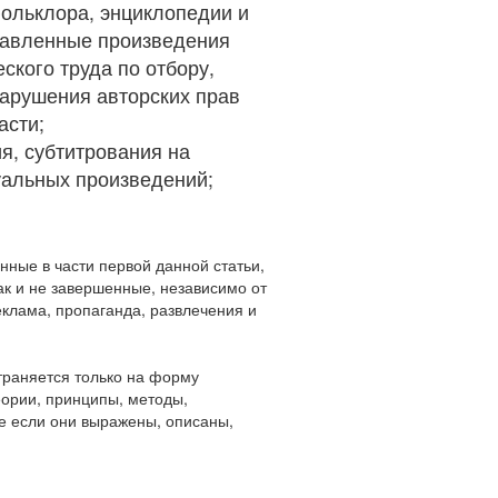
фольклора, энциклопедии и
ставленные произведения
ского труда по отбору,
арушения авторских прав
асти;
я, субтитрования на
уальных произведений;
нные в части первой данной статьи,
ак и не завершенные, независимо от
еклама, пропаганда, развлечения и
траняется только на форму
еории, принципы, методы,
же если они выражены, описаны,