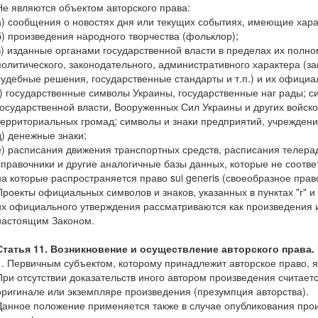
Не являются объектом авторского права:
а) сообщения о новостях дня или текущих событиях, имеющие хар
б) произведения народного творчества (фольклор);
в) изданные органами государственной власти в пределах их пол
политического, законодательного, административного характера (за
судебные решения, государственные стандарты и т.п.) и их офици
г) государственные символы Украины, государственные наг рады; с
государственной власти, Вооруженных Сил Украины и других войс
территориальных громад; символы и знаки предприятий, учреждени
д) денежные знаки;
е) расписания движения транспортных средств, расписания телер
справочники и другие аналогичные базы данных, которые не соотве
на которые распространяется право sui generis (своеобразное право
Проекты официальных символов и знаков, указанных в пунктах "г" и 
их официального утверждения рассматриваются как произведения и
настоящим Законом.
Статья 11. Возникновение и осуществление авторского права.
1. Первичным субъектом, которому принадлежит авторское право, я
При отсутствии доказательств иного автором произведения считаетс
оригинале или экземпляре произведения (презумпция авторства).
Данное положение применяется также в случае опубликования про