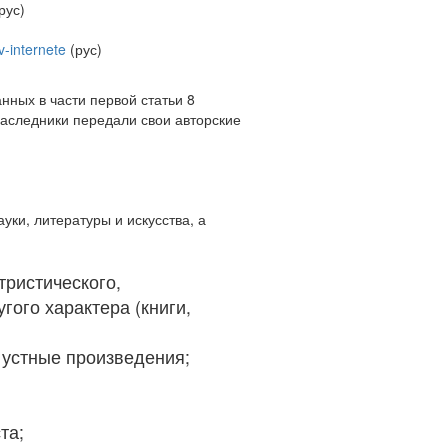
ус)
v-internete
(рус)
нных в части первой статьи 8
наследники передали свои авторские
уки, литературы и искусства, а
ристического,
гого характера (книги,
е устные произведения;
та;