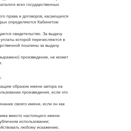
каталоги всех государственных
ого права и договоров, касающихся
торых определяются Кабинетом
ается свидетельство. За выдачу
 уплаты которой перечисляются в
арственной пошлины за выдачу
выражено) произведение, не может
и.
:
ежащим образом имени автора на
льзовании произведения, если это
нание своего имени, если он как
онима вместо настоящего имени
публичном использовании;
ействовать любому искажению,