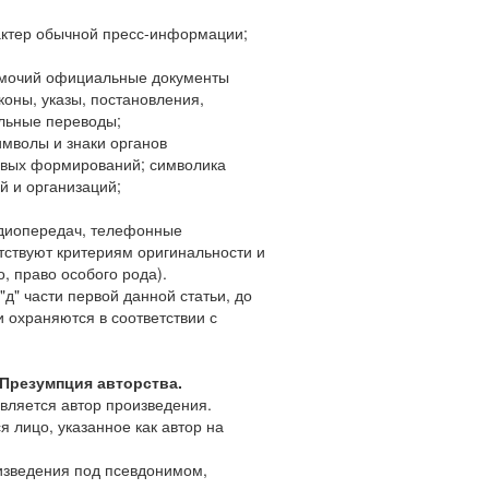
актер обычной пресс-информации;
номочий официальные документы
коны, указы, постановления,
альные переводы;
имволы и знаки органов
ковых формирований; символика
й и организаций;
адиопередач, телефонные
тствуют критериям оригинальности и
, право особого рода).
"д" части первой данной статьи, до
 охраняются в соответствии с
 Презумпция авторства.
вляется автор произведения.
я лицо, указанное как автор на
изведения под псевдонимом,