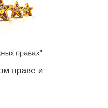
жных правах"
ом праве и