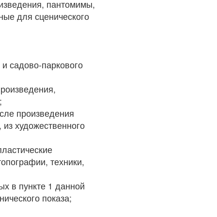
оизведения, пантомимы,
ные для сценического
 и садово-паркового
произведения,
;
исле произведения
, из художественного
 пластические
топографии, техники,
ых в пункте 1 данной
нического показа;