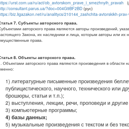
https://urst.com.ua/ru/act/ob_avtorskom_prave_i_smezhnyih_pravah
(р
http://consultant.parus.ua/?doc=004G9BF2BD
(рус)
https://biz.ligazakon.net/ru/analitycs/210144_zashchita-avtorskikh-prav-
Статья 7. Субъекты авторского права.
Субъектами авторского права являются авторы произведений, указа
настоящего Закона, их наследники и лица, которым авторы или их 
имущественные права.
Статья 8. Объекты авторского права.
1. Объектами авторского права являются произведения в области на
именно:
1) литературные письменные произведения беллет
публицистического, научного, технического или дру
брошюры, статьи и т.п.);
2) выступления, лекции, речи, проповеди и други
3) компьютерные программы;
4) базы данных;
5) музыкальные произведения с текстом и без текс