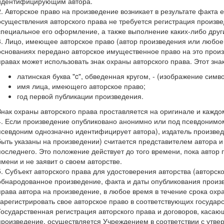
идентифицирующим автора.
2. Авторское право на произведение возникает в результате факта 
осуществления авторского права не требуется регистрация произв
специальное его оформление, а также выполнение каких-либо дру
3. Лицо, имеющее авторское право (автор произведения или любое 
основаниях передано авторское имущественное право на это произ
правах может использовать знак охраны авторского права. Этот зна
латинская буква "c", обведенная кругом, - (изображение симв
имя лица, имеющего авторское право;
год первой публикации произведения.
Знак охраны авторского права проставляется на оригинале и кажд
4. Если произведение опубликовано анонимно или под псевдонимом
псевдоним однозначно идентифицирует автора), издатель произвед
быть указаны на произведении) считается представителем автора 
последнего. Это положение действует до того времени, пока автор 
имени и не заявит о своем авторстве.
5. Субъект авторского права для удостоверения авторства (авторск
обнародованное произведение, факта и даты опубликования произ
права автора на произведение, в любое время в течение срока охр
зарегистрировать свое авторское право в соответствующих государ
Государственная регистрация авторского права и договоров, касаю
произведение, осуществляется Учреждением в соответствии с утв