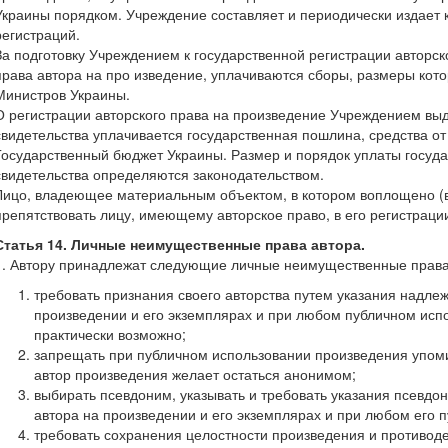
Украины порядком. Учреждение составляет и периодически издает 
регистраций.
За подготовку Учреждением к государственной регистрации авторск
права автора на про изведение, уплачиваются сборы, размеры ко
Министров Украины.
О регистрации авторского права на произведение Учреждением выд
свидетельства уплачивается государственная пошлина, средства от
Государственный бюджет Украины. Размер и порядок уплаты госуд
свидетельства определяются законодательством.
Лицо, владеющее материальным объектом, в котором воплощено (
препятствовать лицу, имеющему авторское право, в его регистраци
Статья 14. Личные неимущественные права автора.
1. Автору принадлежат следующие личные неимущественные права
требовать признания своего авторства путем указания надл
произведении и его экземплярах и при любом публичном испо
практически возможно;
запрещать при публичном использовании произведения упоми
автор произведения желает остаться анонимом;
выбирать псевдоним, указывать и требовать указания псевд
автора на произведении и его экземплярах и при любом его 
требовать сохранения целостности произведения и противод