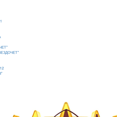
1
А
ЧЕТ*
ВЕЗДОЧЕТ*
12
З*