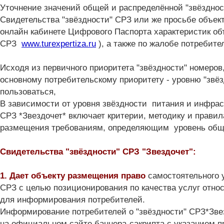
Уточнение значений общей и распределённой "звёзднос
Свидетельства "звёздности" СРЗ или же просьбе объек
онлайн кабинете
Цифрового Паспорта характеристик объ
СРЗ
www.turexpertiza.ru
), а также по жалобе потребите
Исходя из первичного приоритета "звёздности" номеров,
основному потребительскому приоритету - уровню "звёз
пользоваться,
В зависимости от уровня звёздности питания и инфраст
СРЗ *Звездочет* включает критерии, методику и прави
размещения
требованиям, определяющим уровень обще 
Свидетельства "звёздности" СРЗ "Звездочет":
1. Дает объекту размещения право
самостоятельного 
СРЗ с целью позиционирования по качества услуг относ
для информирования потребителей.
Информирование потребителей о "звёздности" СРЗ*Зве
на официальном сайте баннера-сакрипта с указанием п