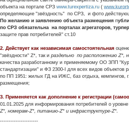
объекта на портале СРЗ
www.turexpertiza.ru
(
www.kurort
определяющие "звёздность" по СРЗ, и фото действую
По желанию и заявлению объекта размещения
п
убли
по СРЗ обязательна на порталах агрегаторов, турп
защите прав потребителей" ст.10
2. Действует к
ак независимая самостоятельная
оценк
раздельно по
"звёздности"
Z*, так и
расположению Z*, 
качества разработанному и применяемому ОО ЗПП "Куро
стандартизации" и ФЗ 2300-I для всех видов объектов р
по ПП 1951: жилых ГД на ИЖС, баз отдыха, кемпингов, 
размещения;
3. Применяется как дополнение к регистрации (само
для информирования потребителей о уровне
01.01.2025
Z*, номерам-
Z
*, питанию-
Z
* и инфраструктуре-
Z
*.
----------------------