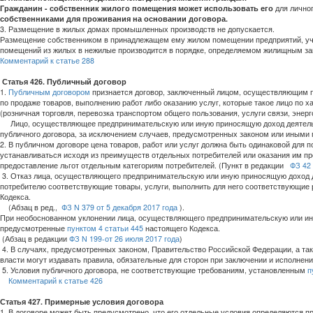
Гражданин - собственник жилого помещения может использовать его
для личног
собственниками для проживания на основании договора.
3. Размещение в жилых домах промышленных производств не допускается.
Размещение собственником в принадлежащем ему жилом помещении предприятий, учре
помещений из жилых в нежилые производится в порядке, определяемом жилищным за
Комментарий к статье 288
Статья 426. Публичный договор
1.
Публичным договором
признается договор, заключенный лицом, осуществляющим п
по продаже товаров, выполнению работ либо оказанию услуг, которые такое лицо по х
(розничная торговля, перевозка транспортом общего пользования, услуги связи, энерг
Лицо, осуществляющее предпринимательскую или иную приносящую доход деятельно
публичного договора, за исключением случаев, предусмотренных законом или иными
2. В публичном договоре цена товаров, работ или услуг должна быть одинаковой для 
устанавливаться исходя из преимуществ отдельных потребителей или оказания им пр
предоставление льгот отдельным категориям потребителей. (Пункт в редакции
ФЗ 42 
3. Отказ лица, осуществляющего предпринимательскую или иную приносящую доход д
потребителю соответствующие товары, услуги, выполнить для него соответствующие
Кодекса.
(Абзац в ред.,
ФЗ N 379 от 5 декабря 2017 года
).
При необоснованном уклонении лица, осуществляющего предпринимательскую или ину
предусмотренные
пунктом 4 статьи 445
настоящего Кодекса.
(Абзац в редакции
ФЗ N 199-от 26 июля 2017 года
)
4. В случаях, предусмотренных законом, Правительство Российской Федерации, а 
власти могут издавать правила, обязательные для сторон при заключении и исполнени
5. Условия публичного договора, не соответствующие требованиям, установленным
п
Комментарий к статье 426
Статья 427. Примерные условия договора
1. В договоре может быть предусмотрено, что его отдельные условия определяются