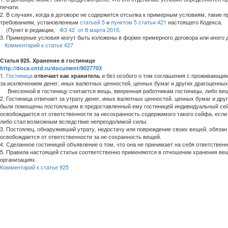
печати.
2. В случаях, когда в договоре не содержится отсылка к примерным условиям, такие
требованиям, установленным
статьей 5
и
пунктом 5 статьи 421
настоящего Кодекса.
(Пункт в редакции,
ФЗ 42
от 8 марта 2015
.
3. Примерные условия могут быть изложены в форме примерного договора или иного 
Комментарий к статье 427
Статья 925. Хранение в гостинице
http://docs.cntd.ru/document/9027703
1.
Гостиница
отвечает как хранитель
и без особого о том соглашения с проживающим 
за исключением денег, иных валютных ценностей, ценных бумаг и других драгоценных
Внесенной в гостиницу считается вещь, вверенная работникам гостиницы, либо вещ
2. Гостиница отвечает за утрату денег, иных валютных ценностей, ценных бумаг и др
были помещены постояльцем в предоставленный ему гостиницей индивидуальный сейф 
освобождается от ответственности за несохранность содержимого такого сейфа, если
либо стал возможным вследствие непреодолимой силы.
3. Постоялец, обнаруживший утрату, недостачу или повреждение своих вещей, обязан
освобождается от ответственности за не сохранность вещей.
4. Сделанное гостиницей объявление о том, что она не принимает на себя ответствен
5. Правила настоящей статьи соответственно применяются в отношении хранения веще
организациях.
Комментарий к статье 925