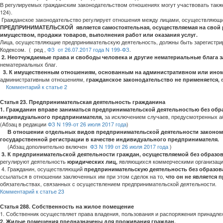
В регулируемых гражданским законодательством отношениях могут участвовать такж
124).
Гражданское законодательство регулирует отношения между лицами, осуществляющими
ПРЕДПРИНИМАТЕЛЬСКОЙ
является самостоятельная, осуществляемая на сво
имуществом, продажи товаров, выполнения работ или оказания услуг.
Лица, осуществляющие предпринимательскую деятельность, должны быть зарегистрир
Кодексом.
(
ред ,
ФЗ
от 26.07.2017 года N 199-ФЗ
.
2. Неотчуждаемые права и свободы человека и другие нематериальные блага 
нематериальных благ.
3.
К имущественным отношениям, основанным на административном или ином
административным отношениям,
гражданское законодательство не применяется,
е
Комментарий к статье 2
Статья 23. Предпринимательская деятельность гражданина
1. Гражданин вправе заниматься предпринимательской деятельностью без обра
индивидуального предпринимателя,
за исключением случаев, предусмотренных а
(Абзац в редакции
ФЗ N 199-от 26 июля 2017 года
)
В отношении отдельных видов предпринимательской деятельности законом 
государственной регистрации в качестве индивидуального предпринимателя.
(Абзац дополнительно включен
ФЗ N 199 от 26 июля 2017 года
)
3. К предпринимательской деятельности граждан, осуществляемой без образо
регулируют деятельность
юридических лиц,
являющихся коммерческими организациям
4. Гражданин, осуществляющий
предпринимательскую деятельность без образов
ссылаться в отношении заключенных им при этом сделок на то,
что он не является
обязательствах, связанных с осуществлением предпринимательской деятельности.
Комментарий к статье 23
Статья 288. Собственность на жилое помещение
1. Собственник осуществляет права владения, пользования и распоряжения принадл
2. Жилые помещения предназначены для проживания граждан.