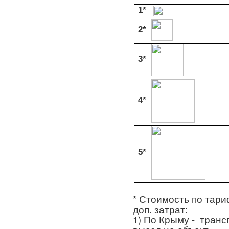
1*
2*
3*
4*
5*
* Стоимость по тари
доп. затрат:
1) По Крыму - транс